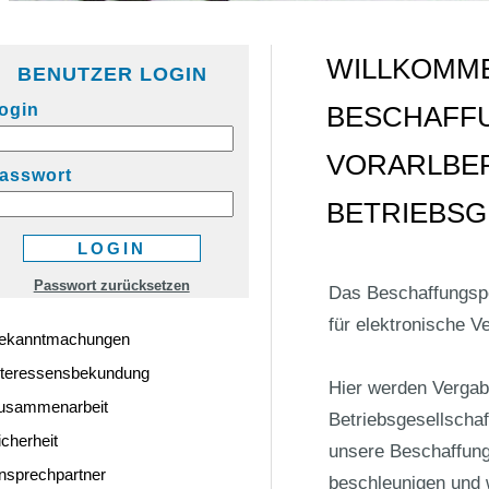
WILLKOMM
BENUTZER LOGIN
ogin
BESCHAFF
VORARLBE
asswort
BETRIEBSG
Passwort zurücksetzen
Das Beschaffungspo
für elektronische V
ekanntmachungen
nteressensbekundung
Hier werden Vergab
usammenarbeit
Betriebsgesellschaf
icherheit
unsere Beschaffung
nsprechpartner
beschleunigen und 